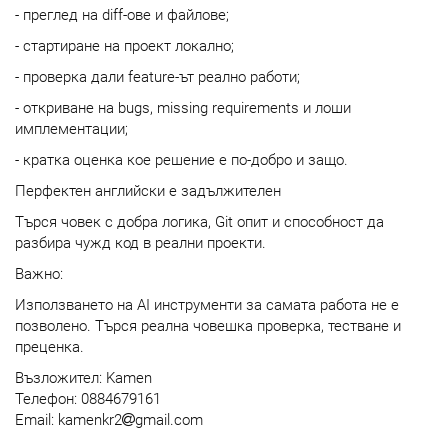
- преглед на diff-ове и файлове;
- стартиране на проект локално;
- проверка дали feature-ът реално работи;
- откриване на bugs, missing requirements и лоши
имплементации;
- кратка оценка кое решение е по-добро и защо.
Перфектен английски е задължителен
Търся човек с добра логика, Git опит и способност да
разбира чужд код в реални проекти.
Важно:
Използването на AI инструменти за самата работа не е
позволено. Търся реална човешка проверка, тестване и
преценка.
Възложител: Kamen
Телефон: 0884679161
Email: kamenkr2
gmail.com