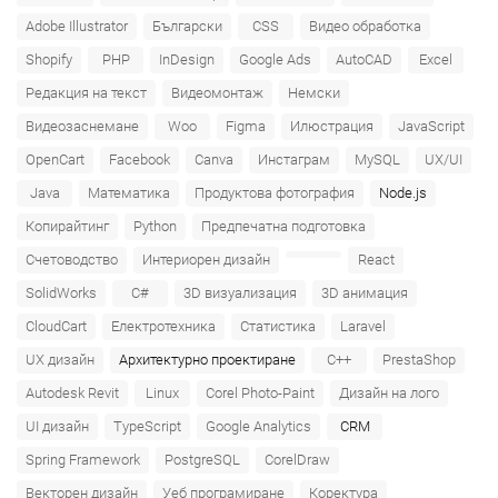
Adobe Illustrator
Български
CSS
Видео обработка
Shopify
PHP
InDesign
Google Ads
AutoCAD
Excel
Редакция на текст
Видеомонтаж
Немски
Видеозаснемане
Woo
Figma
Илюстрация
JavaScript
OpenCart
Facebook
Canva
Инстаграм
MySQL
UX/UI
Java
Математика
Продуктова фотография
Node.js
Копирайтинг
Python
Предпечатна подготовка
Счетоводство
Интериорен дизайн
React
SolidWorks
C#
3D визуализация
3D анимация
CloudCart
Електротехника
Статистика
Laravel
UX дизайн
Архитектурно проектиране
C++
PrestaShop
Autodesk Revit
Linux
Corel Photo-Paint
Дизайн на лого
UI дизайн
TypeScript
Google Analytics
CRM
Spring Framework
PostgreSQL
CorelDraw
Векторен дизайн
Уеб програмиране
Коректура