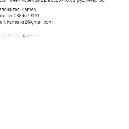
рся точен човек за дългосрочно сътрудничество.
зложител: Kamen
лефон: 0884679161
ail: kamenkr2
gmail.com
28.05.2026
Kamen