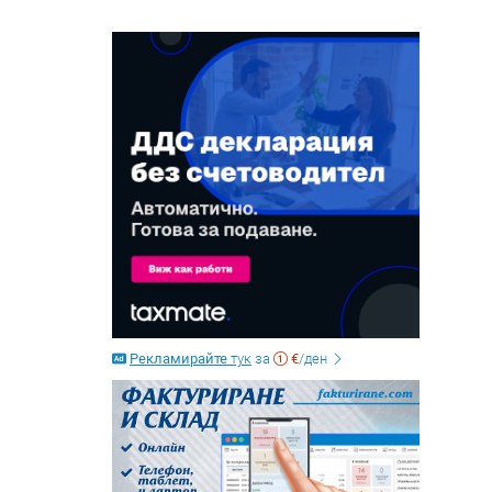
Рекламирайте
тук
за
€
/ден