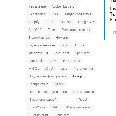
Тъ
Уеб дизайн
Adobe Illustrator
Въ
Те
Български
CSS
Видео обработка
Em
Shopify
PHP
InDesign
Google Ads
AutoCAD
Excel
Редакция на текст
Видеомонтаж
Немски
Видеозаснемане
Woo
Figma
Илюстрация
JavaScript
OpenCart
Facebook
Canva
Инстаграм
MySQL
UX/UI
Java
Математика
Продуктова фотография
Node.js
Копирайтинг
Python
Предпечатна подготовка
Счетоводство
Интериорен дизайн
React
SolidWorks
C#
3D визуализация
3D анимация
CloudCart