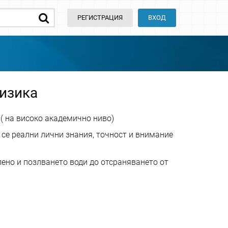
РЕГИСТРАЦИЯ
ВХОД
физика
 ( на високо академично ниво)
 се реални лични знания, точност и внимание
лено и позлването води до отсраняването от