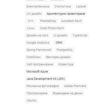
Електротехника
Статистика
Laravel
UX дизайн
Архитектурно проектиране
C++
PrestaShop
Autodesk Revit
Linux
Corel Photo-Paint
Дизайн на лого
UI дизайн
TypeScript
Google Analytics
CRM
Spring Framework
PostgreSQL
CorelDraw
Векторен дизайн
Уеб програмиране
Коректура
Microsoft Azure‎
Java Development Kit (JDK)
Рекламна фотография
Adobe Premiere
Програмиране
Въвеждане на данни
Ubuntu