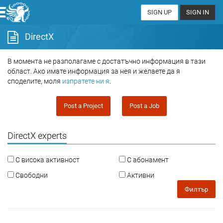
SIGN UP
SIGN IN
DirectX
В момента не разполагаме с достатъчно информация в тази
област. Ако имате информация за нея и желаете да я
споделите, моля
изпратете ни я
.
Post a Project
Post a Job
DirectX experts
С висока активност
С абонамент
Свободни
Активни
Филтър