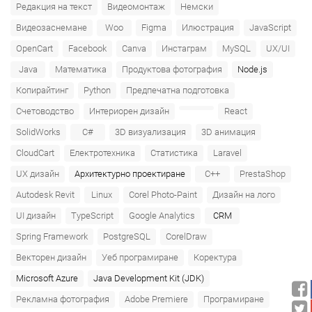
Редакция на текст
Видеомонтаж
Немски
Видеозаснемане
Woo
Figma
Илюстрация
JavaScript
OpenCart
Facebook
Canva
Инстаграм
MySQL
UX/UI
Java
Математика
Продуктова фотография
Node.js
Копирайтинг
Python
Предпечатна подготовка
Счетоводство
Интериорен дизайн
React
SolidWorks
C#
3D визуализация
3D анимация
CloudCart
Електротехника
Статистика
Laravel
UX дизайн
Архитектурно проектиране
C++
PrestaShop
Autodesk Revit
Linux
Corel Photo-Paint
Дизайн на лого
UI дизайн
TypeScript
Google Analytics
CRM
Spring Framework
PostgreSQL
CorelDraw
Векторен дизайн
Уеб програмиране
Коректура
Microsoft Azure‎
Java Development Kit (JDK)
Рекламна фотография
Adobe Premiere
Програмиране