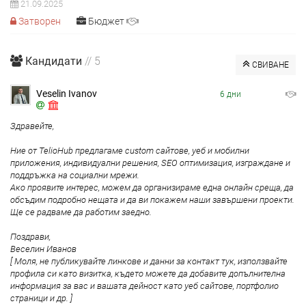
21.09.2025
Затворен
Бюджет
Кандидати
// 5
СВИВАНЕ
Veselin Ivanov
6 дни
Здравейте,
Ние от TelioHub предлагаме custom сайтове, уеб и мобилни
приложения, индивидуални решения, SEO оптимизация, изграждане и
поддръжка на социални мрежи.
Ако проявите интерес, можем да организираме една онлайн среща, да
обсъдим подробно нещата и да ви покажем наши завършени проекти.
Ще се радваме да работим заедно.
Поздрави,
Веселин Иванов
[ Моля, не публикувайте линкове и данни за контакт тук, използвайте
профила си като визитка, където можете да добавите допълнителна
информация за вас и вашата дейност като уеб сайтове, портфолио
страници и др. ]