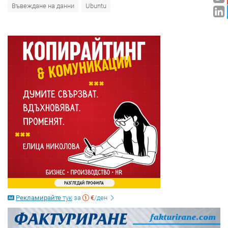
Въвеждане на данни
Ubuntu
Рекламирайте
тук
за
€
/ден