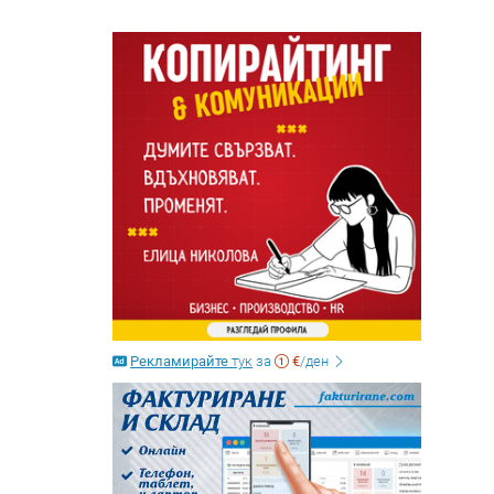
Рекламирайте
тук
за
€
/ден