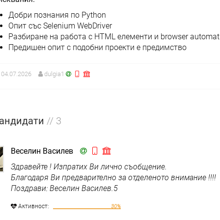
Добри познания по Python
Опит със Selenium WebDriver
Разбиране на работа с HTML елементи и browser automat
Предишен опит с подобни проекти е предимство
04.07.2026
dulgia1
андидати
// 3
Веселин Василев
Здравейте ! Изпратих Ви лично съобщение.
Благодаря Ви предварително за отделеното внимание !!!!
Поздрави: Веселин Василев.5
Aктивност:
30%