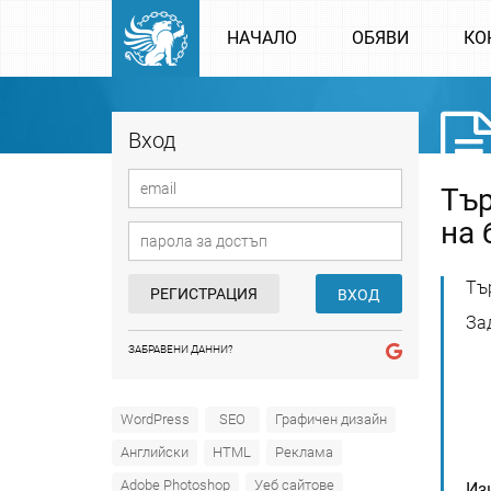
НАЧАЛО
ОБЯВИ
КО
Вход
Тър
на 
Тъ
РЕГИСТРАЦИЯ
ВХОД
За
ЗАБРАВЕНИ ДАННИ?
WordPress
SEO
Графичен дизайн
Английски
HTML
Реклама
Adobe Photoshop
Уеб сайтове
Из