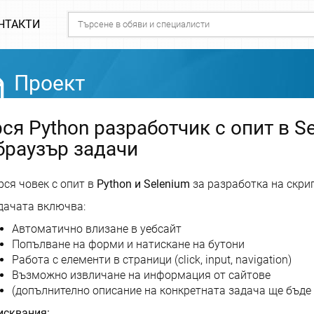
НТАКТИ
Проект
ся Python разработчик с опит в S
браузър задачи
рся човек с опит в
Python и Selenium
за разработка на скри
дачата включва:
Автоматично влизане в уебсайт
Попълване на форми и натискане на бутони
Работа с елементи в страници (click, input, navigation)
Възможно извличане на информация от сайтове
(допълнително описание на конкретната задача ще бъде
исквания: