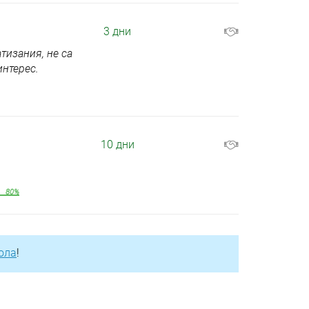
3 дни
тизания, не са
интерес.
10 дни
80%
рола
!