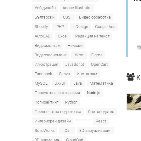
Уеб дизайн
Adobe Illustrator
Български
CSS
Видео обработка
Shopify
PHP
InDesign
Google Ads
AutoCAD
Excel
Редакция на текст
Видеомонтаж
Немски
Видеозаснемане
Woo
Figma
Илюстрация
JavaScript
OpenCart
Facebook
Canva
Инстаграм
К
MySQL
UX/UI
Java
Математика
Продуктова фотография
Node.js
Копирайтинг
Python
Предпечатна подготовка
Счетоводство
Интериорен дизайн
React
SolidWorks
C#
3D визуализация
3D анимация
CloudCart