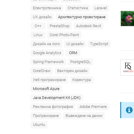
Електротехника
Статистика
Laravel
UX дизайн
Архитектурно проектиране
C++
PrestaShop
Autodesk Revit
Linux
Corel Photo-Paint
Дизайн на лого
UI дизайн
TypeScript
Google Analytics
CRM
Spring Framework
PostgreSQL
CorelDraw
Векторен дизайн
Уеб програмиране
Коректура
Microsoft Azure‎
Java Development Kit (JDK)
Рекламна фотография
Adobe Premiere
Програмиране
Въвеждане на данни
Ubuntu