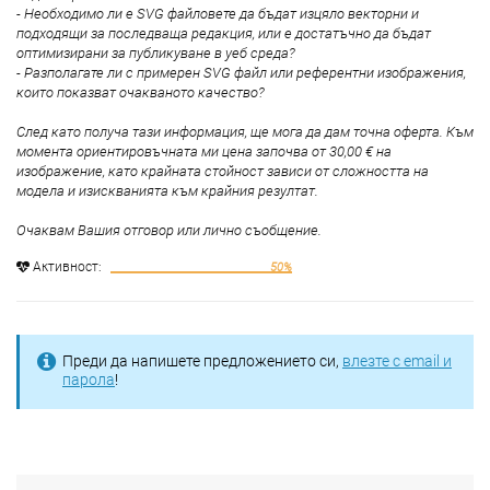
- Необходимо ли е SVG файловете да бъдат изцяло векторни и
подходящи за последваща редакция, или е достатъчно да бъдат
оптимизирани за публикуване в уеб среда?
- Разполагате ли с примерен SVG файл или референтни изображения,
които показват очакваното качество?
След като получа тази информация, ще мога да дам точна оферта. Към
момента ориентировъчната ми цена започва от 30,00 € на
изображение, като крайната стойност зависи от сложността на
модела и изискванията към крайния резултат.
Очаквам Вашия отговор или лично съобщение.
Aктивност:
50%
Преди да напишете предложението си,
влезте с email и
парола
!