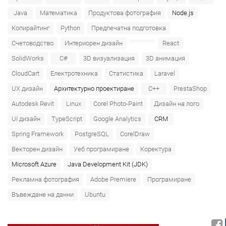
Java
Математика
Продуктова фотография
Node.js
Копирайтинг
Python
Предпечатна подготовка
Счетоводство
Интериорен дизайн
React
SolidWorks
C#
3D визуализация
3D анимация
CloudCart
Електротехника
Статистика
Laravel
UX дизайн
Архитектурно проектиране
C++
PrestaShop
Autodesk Revit
Linux
Corel Photo-Paint
Дизайн на лого
UI дизайн
TypeScript
Google Analytics
CRM
Spring Framework
PostgreSQL
CorelDraw
Векторен дизайн
Уеб програмиране
Коректура
Microsoft Azure‎
Java Development Kit (JDK)
Рекламна фотография
Adobe Premiere
Програмиране
Въвеждане на данни
Ubuntu