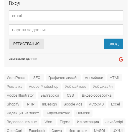
Вход
РЕГИСТРАЦИЯ
ВХОД
ЗАБРАВЕНИ ДАННИ?
WordPress
SEO
Графичен дизайн
Английски
HTML
Реклама
Adobe Photoshop
Уеб сайтове
Уеб дизайн
Adobe Illustrator
Български
CSS
Видео обработка
Shopify
PHP
InDesign
Google Ads
AutoCAD
Excel
Редакция на текст
Видеомонтаж
Немски
Видеозаснемане
Woo
Figma
Илюстрация
JavaScript
OpenCart
Facebook
Canva
Инстаграм
MySQL
UX/UI