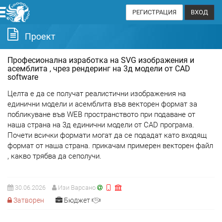
РЕГИСТРАЦИЯ
ВХОД
Проект
Професионална изработка на SVG изображения и
асемблита , чрез рендеринг на 3д модели от CAD
software
Целта е да се получат реалистични изображения на
единични модели и асемблита във векторен формат за
побликуване във WEB пространството при подаване от
наша страна на 3д единични модели от CAD програма.
Почети всички формати могат да се подадат като входящ
формат от наша страна. прикачам примерен векторен файл
, какво трябва да сеполучи.
30.06.2026
Изи Варсано
Затворен
Бюджет