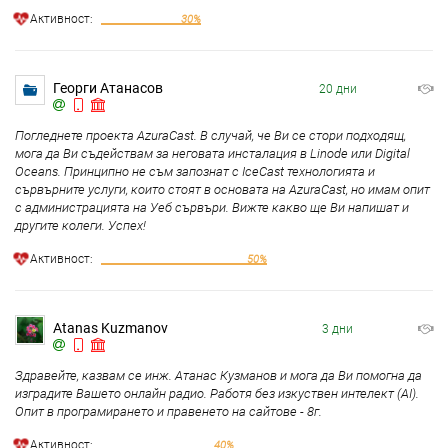
Aктивност:
30%
Георги Атанасов
20 дни
Погледнете проекта AzuraCast. В случай, че Ви се стори подходящ,
мога да Ви съдействам за неговата инсталация в Linode или Digital
Oceans. Принципно не съм запознат с IceCast технологията и
сървърните услуги, които стоят в основата на AzuraCast, но имам опит
с администрацията на Уеб сървъри. Вижте какво ще Ви напишат и
другите колеги. Успех!
Aктивност:
50%
Atanas Kuzmanov
3 дни
Здравейте, казвам се инж. Атанас Кузманов и мога да Ви помогна да
изградите Вашето онлайн радио. Работя без изкуствен интелект (AI).
Опит в програмирането и правенето на сайтове - 8г.
Aктивност:
40%