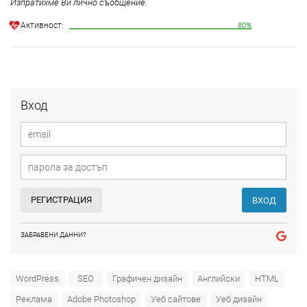
Изпратихме Ви лично съобщение.
Aктивност:
80%
Вход
РЕГИСТРАЦИЯ
ВХОД
ЗАБРАВЕНИ ДАННИ?
WordPress
SEO
Графичен дизайн
Английски
HTML
Реклама
Adobe Photoshop
Уеб сайтове
Уеб дизайн