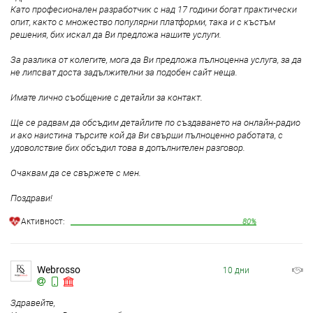
Като професионален разработчик с над 17 години богат практически
опит, както с множество популярни платформи, така и с къстъм
решения, бих искал да Ви предложа нашите услуги.
За разлика от колегите, мога да Ви предложа пълноценна услуга, за да
не липсват доста задължителни за подобен сайт неща.
Имате лично съобщение с детайли за контакт.
Ще се радвам да обсъдим детайлите по създаването на онлайн-радио
и ако наистина търсите кой да Ви свърши пълноценно работата, с
удоволствие бих обсъдил това в допълнителен разговор.
Очаквам да се свържете с мен.
Поздрави!
Aктивност:
80%
Webrosso
10 дни
Здравейте,