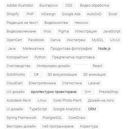
Adobe Illustrator
Български
CSS
Видео обработка
Shopify
PHP
InDesign
Google Ads
AutoCAD
Excel
Редакция на текст
Видеомонтаж
Немски
Видеозаснемане
Woo
Figma
Илюстрация
JavaScript
OpenCart
Facebook
Canva
Инстаграм
MySQL
UX/UI
Java
Математика
Продуктова фотография
Node.js
Копирайтинг
Python
Предпечатна подготовка
Счетоводство
Интериорен дизайн
React
SolidWorks
C#
3D визуализация
3D анимация
CloudCart
Електротехника
Статистика
Laravel
UX дизайн
Архитектурно проектиране
C++
PrestaShop
Autodesk Revit
Linux
Corel Photo-Paint
Дизайн на лого
UI дизайн
TypeScript
Google Analytics
CRM
Spring Framework
PostgreSQL
CorelDraw
Векторен дизайн
Уеб програмиране
Коректура