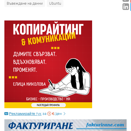
Въвеждане на данни
Ubuntu
Рекламирайте
тук
за
€
/ден