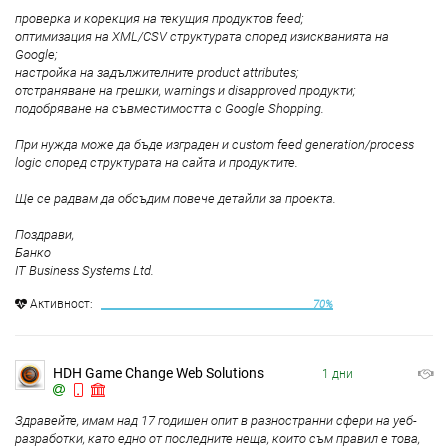
проверка и корекция на текущия продуктов feed;
оптимизация на XML/CSV структурата според изискванията на
Google;
настройка на задължителните product attributes;
отстраняване на грешки, warnings и disapproved продукти;
подобряване на съвместимостта с Google Shopping.
При нужда може да бъде изграден и custom feed generation/process
logic според структурата на сайта и продуктите.
Ще се радвам да обсъдим повече детайли за проекта.
Поздрави,
Банко
IT Business Systems Ltd.
Aктивност:
70%
HDH Game Change Web Solutions
1 дни
Здравейте, имам над 17 годишен опит в разностранни сфери на уеб-
разработки, като едно от последните неща, които съм правил е това,