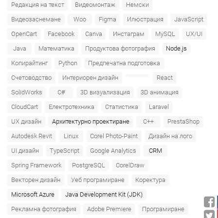
Редакция на текст
Видеомонтаж
Немски
Видеозаснемане
Woo
Figma
Илюстрация
JavaScript
OpenCart
Facebook
Canva
Инстаграм
MySQL
UX/UI
Java
Математика
Продуктова фотография
Node.js
Копирайтинг
Python
Предпечатна подготовка
Счетоводство
Интериорен дизайн
React
SolidWorks
C#
3D визуализация
3D анимация
CloudCart
Електротехника
Статистика
Laravel
UX дизайн
Архитектурно проектиране
C++
PrestaShop
Autodesk Revit
Linux
Corel Photo-Paint
Дизайн на лого
UI дизайн
TypeScript
Google Analytics
CRM
Spring Framework
PostgreSQL
CorelDraw
Векторен дизайн
Уеб програмиране
Коректура
Microsoft Azure‎
Java Development Kit (JDK)
Рекламна фотография
Adobe Premiere
Програмиране