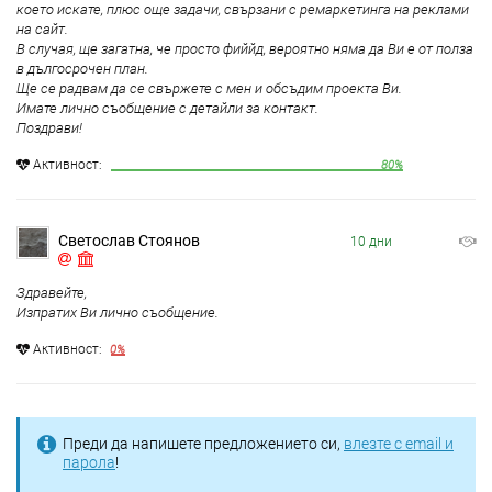
което искате, плюс още задачи, свързани с ремаркетинга на реклами
на сайт.
В случая, ще загатна, че просто фиййд, вероятно няма да Ви е от полза
в дългосрочен план.
Ще се радвам да се свържете с мен и обсъдим проекта Ви.
Имате лично съобщение с детайли за контакт.
Поздрави!
Aктивност:
80%
Светослав Стоянов
10 дни
Здравейте,
Изпратих Ви лично съобщение.
Aктивност:
0%
Преди да напишете предложението си,
влезте с email и
парола
!