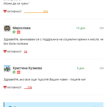
Може да се чуем !
Aктивност:
30%
Мирослава
10 дни
Здравейте, занимавам се с поддръжка на социални мрежи и мисля, че
бих била полезна.
Aктивност:
0%
Христина Кузмова
5 дни
Здравейте, ако все още търсите Вашия човек - пишете ми!
Aктивност:
10%