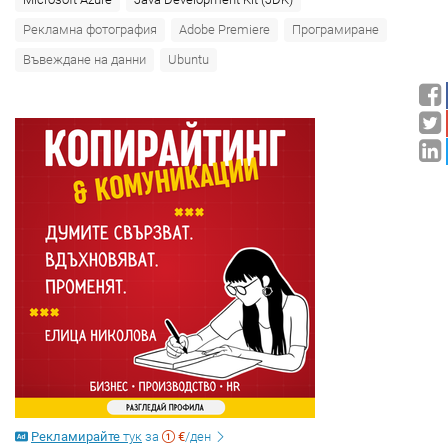
Рекламна фотография
Adobe Premiere
Програмиране
Въвеждане на данни
Ubuntu
Рекламирайте
тук
за
€
/ден