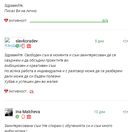
Здравейте,
Писах Ви на лично.
Aктивност:
80%
slavkoradev
5 дни
Здравейте. Свободен съм в момента и съм заинтересован да се
свържем и да обсъдим проектите ви.
Амбициозен и креативен съм.
Но всяка работа е индивидуална и с разговор може да се разберем
дали може да си бъдем полезни.
Хубав и успешен ден ви желая
Aктивност:
0%
Ina Malcheva
10 дни
Заинтересована съм !Не спирам с обученията си и съм много
амбициозна !