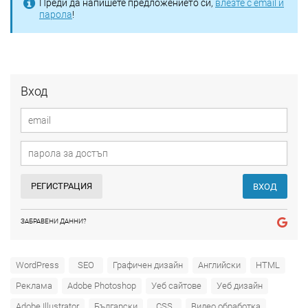
Преди да напишете предложението си,
влезте с email и
парола
!
Вход
РЕГИСТРАЦИЯ
ВХОД
ЗАБРАВЕНИ ДАННИ?
WordPress
SEO
Графичен дизайн
Английски
HTML
Реклама
Adobe Photoshop
Уеб сайтове
Уеб дизайн
Adobe Illustrator
Български
CSS
Видео обработка