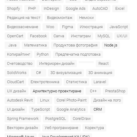
Shopify
PHP
InDesign
Google Ads
AutoCAD
Excel
Редакция на текст
Видеомонтаж
Немски
Видеозаснемане
Woo
Figma
Илюстрация
JavaScript
OpenCart
Facebook
Canva
Инстаграм
MySQL
UX/UI
Java
Математика
Продуктова фотография
Node.js
Копирайтинг
Python
Предпечатна подготовка
Счетоводство
Интериорен дизайн
React
SolidWorks
C#
3D визуализация
3D анимация
CloudCart
Електротехника
Статистика
Laravel
UX дизайн
Архитектурно проектиране
C++
PrestaShop
Autodesk Revit
Linux
Corel Photo-Paint
Дизайн на лого
UI дизайн
TypeScript
Google Analytics
CRM
Spring Framework
PostgreSQL
CorelDraw
Векторен дизайн
Уеб програмиране
Коректура
Microsoft Azure‎
Java Development Kit (JDK)