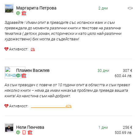
Маргарита Петрова
2 дни
Здравейте ! Имам опит в преводите със испански език и съм
превеждала до момента различни книги и текстове на различна
тематика ( детски, роман, исторически и като цяло най-различни
художествени) бих могла да съдействам!
Aктивност:
0%
Пламен Василев
30 дни
307
€
600.44
лв.
Аз съм преводач с повече от 10 години опит в областта и съм превел
няколко книги – няма да имам никакъв проблем да преведа вашата
книга! Аз наистина съм най-добрият.
Aктивност:
40%
Нели Пенчева
1 дни
256
€
500.69
лв.