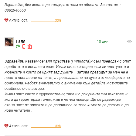
Здравейте, бих искала да кандидатствам за обявата. За контакт:
0882946650
Aктивност:
30%
Галя
10 дни
Здравейте! Казвам сеГаля Кръстева (Пипилота)и съм преводач с опит
в работата с испански език. Имам силен интерес към литературата и
нюансите и които се крият зад думите – затова преводът за мен не е
просто пренасяне на текст, а пресъздаване на духа и атмосферата на
оригинала. Работя внимателно, с внимание към детайла и стиловите
особености на автора.
Имам опит както с художествени, така и с документални текстове, и
мога да гарантирам точен, жив и четим превод. Ще се радвам да
стана част от проекта и да допринеса за това книгата да достигне до
нови читатели .
Aктивност:
30%