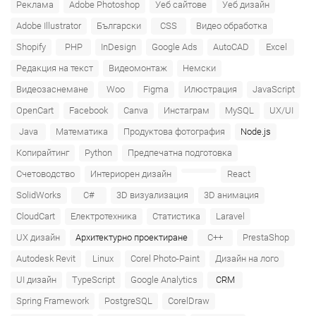
Реклама
Adobe Photoshop
Уеб сайтове
Уеб дизайн
Adobe Illustrator
Български
CSS
Видео обработка
Shopify
PHP
InDesign
Google Ads
AutoCAD
Excel
Редакция на текст
Видеомонтаж
Немски
Видеозаснемане
Woo
Figma
Илюстрация
JavaScript
OpenCart
Facebook
Canva
Инстаграм
MySQL
UX/UI
Java
Математика
Продуктова фотография
Node.js
Копирайтинг
Python
Предпечатна подготовка
Счетоводство
Интериорен дизайн
React
SolidWorks
C#
3D визуализация
3D анимация
CloudCart
Електротехника
Статистика
Laravel
UX дизайн
Архитектурно проектиране
C++
PrestaShop
Autodesk Revit
Linux
Corel Photo-Paint
Дизайн на лого
UI дизайн
TypeScript
Google Analytics
CRM
Spring Framework
PostgreSQL
CorelDraw