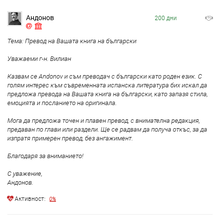
Андонов
200 дни
Тема: Превод на Вашата книга на български
Уважаеми г-н. Вилиан
Казвам се Andonov и съм преводач с български като роден език. С
голям интерес към съвременната испанска литература бих искал да
предложа превода на Вашата книга на български, като запазя стила,
емоцията и посланието на оригинала.
Мога да предложа точен и плавен превод, с внимателна редакция,
предаван по глави или раздели. Ще се радвам да получа откъс, за да
изпратя примерен превод, без ангажимент.
Благодаря за вниманието!
С уважение,
Андонов.
Aктивност:
0%