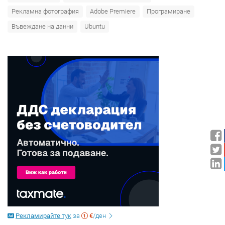
Рекламна фотография
Adobe Premiere
Програмиране
Въвеждане на данни
Ubuntu
Рекламирайте
тук
за
€
/ден