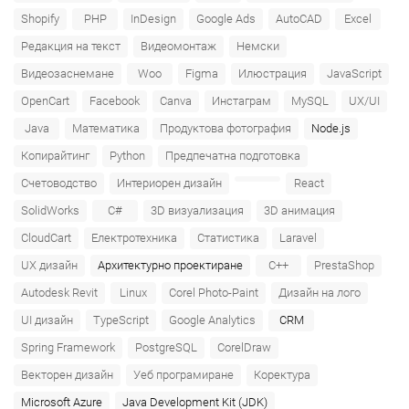
Shopify
PHP
InDesign
Google Ads
AutoCAD
Excel
Редакция на текст
Видеомонтаж
Немски
Видеозаснемане
Woo
Figma
Илюстрация
JavaScript
OpenCart
Facebook
Canva
Инстаграм
MySQL
UX/UI
Java
Математика
Продуктова фотография
Node.js
Копирайтинг
Python
Предпечатна подготовка
Счетоводство
Интериорен дизайн
React
SolidWorks
C#
3D визуализация
3D анимация
CloudCart
Електротехника
Статистика
Laravel
UX дизайн
Архитектурно проектиране
C++
PrestaShop
Autodesk Revit
Linux
Corel Photo-Paint
Дизайн на лого
UI дизайн
TypeScript
Google Analytics
CRM
Spring Framework
PostgreSQL
CorelDraw
Векторен дизайн
Уеб програмиране
Коректура
Microsoft Azure‎
Java Development Kit (JDK)