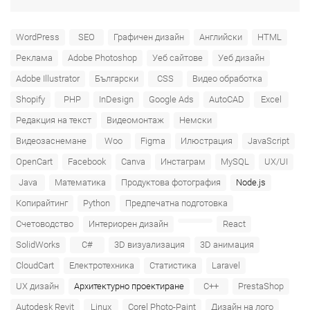
WordPress
SEO
Графичен дизайн
Английски
HTML
Реклама
Adobe Photoshop
Уеб сайтове
Уеб дизайн
Adobe Illustrator
Български
CSS
Видео обработка
Shopify
PHP
InDesign
Google Ads
AutoCAD
Excel
Редакция на текст
Видеомонтаж
Немски
Видеозаснемане
Woo
Figma
Илюстрация
JavaScript
OpenCart
Facebook
Canva
Инстаграм
MySQL
UX/UI
Java
Математика
Продуктова фотография
Node.js
Копирайтинг
Python
Предпечатна подготовка
Счетоводство
Интериорен дизайн
React
SolidWorks
C#
3D визуализация
3D анимация
CloudCart
Електротехника
Статистика
Laravel
UX дизайн
Архитектурно проектиране
C++
PrestaShop
Autodesk Revit
Linux
Corel Photo-Paint
Дизайн на лого