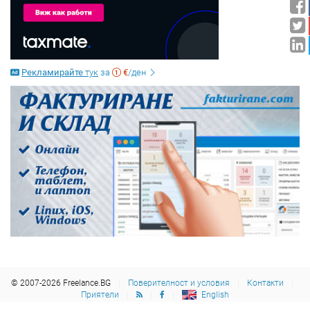
Рекламирайте
тук
за
€
/ден
© 2007-2026 Freelance.BG
Поверителност и условия
Контакти
Приятели
English