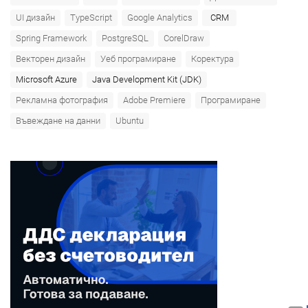
UI дизайн
TypeScript
Google Analytics
CRM
Spring Framework
PostgreSQL
CorelDraw
Векторен дизайн
Уеб програмиране
Коректура
Microsoft Azure‎
Java Development Kit (JDK)
Рекламна фотография
Adobe Premiere
Програмиране
Въвеждане на данни
Ubuntu