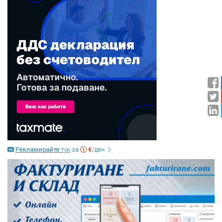
Рекламирайте
тук
за
€
/ден