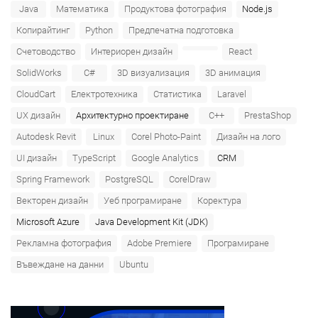
Java
Математика
Продуктова фотография
Node.js
Копирайтинг
Python
Предпечатна подготовка
Счетоводство
Интериорен дизайн
React
SolidWorks
C#
3D визуализация
3D анимация
CloudCart
Електротехника
Статистика
Laravel
UX дизайн
Архитектурно проектиране
C++
PrestaShop
Autodesk Revit
Linux
Corel Photo-Paint
Дизайн на лого
UI дизайн
TypeScript
Google Analytics
CRM
Spring Framework
PostgreSQL
CorelDraw
Векторен дизайн
Уеб програмиране
Коректура
Microsoft Azure‎
Java Development Kit (JDK)
Рекламна фотография
Adobe Premiere
Програмиране
Въвеждане на данни
Ubuntu