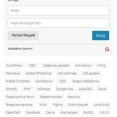
РЕГИСТРАЦИЯ
ВХОД
ЗАБРАВЕНИ ДАННИ?
WordPress
SEO
Графичен дизайн
Английски
HTML
Реклама
Adobe Photoshop
Уеб сайтове
Уеб дизайн
Adobe Illustrator
Български
CSS
Видео обработка
Shopify
PHP
InDesign
Google Ads
AutoCAD
Excel
Редакция на текст
Видеомонтаж
Немски
Видеозаснемане
Woo
Figma
Илюстрация
JavaScript
OpenCart
Facebook
Canva
Инстаграм
MySQL
UX/UI