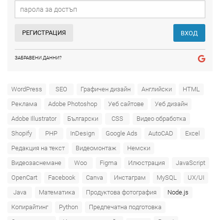
РЕГИСТРАЦИЯ
ВХОД
ЗАБРАВЕНИ ДАННИ?
WordPress
SEO
Графичен дизайн
Английски
HTML
Реклама
Adobe Photoshop
Уеб сайтове
Уеб дизайн
Adobe Illustrator
Български
CSS
Видео обработка
Shopify
PHP
InDesign
Google Ads
AutoCAD
Excel
Редакция на текст
Видеомонтаж
Немски
Видеозаснемане
Woo
Figma
Илюстрация
JavaScript
OpenCart
Facebook
Canva
Инстаграм
MySQL
UX/UI
Java
Математика
Продуктова фотография
Node.js
Копирайтинг
Python
Предпечатна подготовка