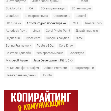
Счетоводство
Интериорен дизайн
React
SolidWorks
C#
3D визуализация
3D анимация
CloudCart
Електротехника
Статистика
Laravel
UX дизайн
Архитектурно проектиране
C++
PrestaShop
Autodesk Revit
Linux
Corel Photo-Paint
Дизайн на лого
UI дизайн
TypeScript
Google Analytics
CRM
Spring Framework
PostgreSQL
CorelDraw
Векторен дизайн
Уеб програмиране
Коректура
Microsoft Azure‎
Java Development Kit (JDK)
Рекламна фотография
Adobe Premiere
Програмиране
Въвеждане на данни
Ubuntu