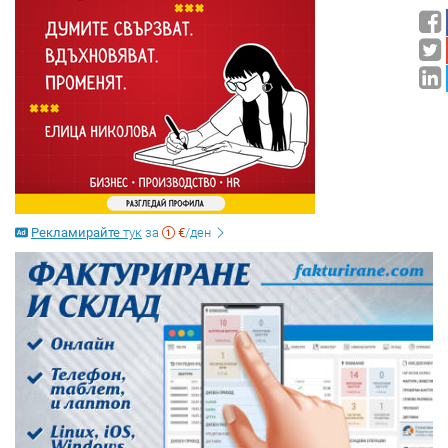
Рекламирайте
тук
за
€
/ден